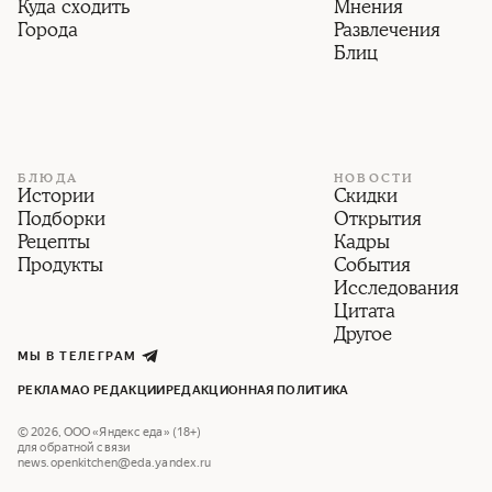
Куда сходить
Мнения
Города
Развлечения
Блиц
БЛЮДА
НОВОСТИ
Истории
Скидки
Подборки
Открытия
Рецепты
Кадры
Продукты
События
Исследования
Цитата
Другое
МЫ В ТЕЛЕГРАМ
РЕКЛАМА
О РЕДАКЦИИ
РЕДАКЦИОННАЯ ПОЛИТИКА
©
2026
,
ООО «Яндекс еда» (18+)
для обратной связи
news.openkitchen@eda.yandex.ru