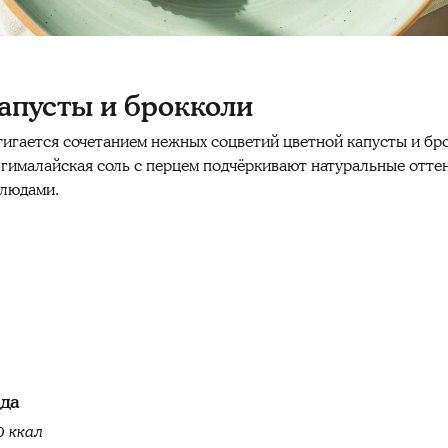
апусты и брокколи
тигается сочетанием нежных соцветий цветной капусты и бр
я гималайская соль с перцем подчёркивают натуральные отт
блюдами.
юда
0 ккал