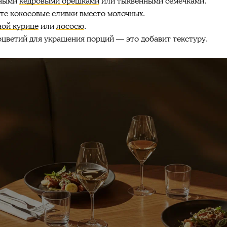
нными
кедровыми орешками
или тыквенными семечками.
те кокосовые сливки вместо молочных.
ной курице
или
лососю
.
оцветий для украшения порций — это добавит текстуру.