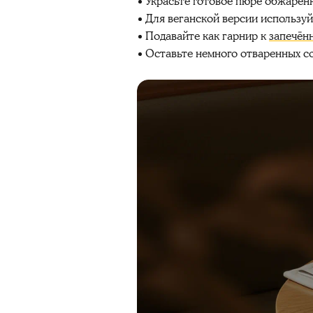
Украсьте готовое пюре обжаре
Для веганской версии используй
Подавайте как гарнир к
запечён
Оставьте немного отваренных с