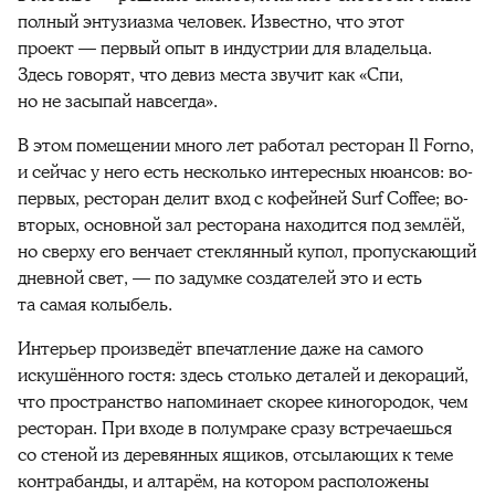
полный энтузиазма человек. Известно, что этот
проект — первый опыт в индустрии для владельца.
Здесь говорят, что девиз места звучит как «Спи,
но не засыпай навсегда».
В этом помещении много лет работал ресторан Il Forno,
и сейчас у него есть несколько интересных нюансов: во-
первых, ресторан делит
вход
с кофейней Surf Coffee; во-
вторых, основной зал ресторана находится под землёй,
но сверху его
венчает
стеклянный купол, пропускающий
дневной свет, — по задумке создателей
это и есть
та самая колыбель
.
Интерьер произведёт впечатление даже на самого
искушённого гостя: здесь столько деталей и декораций,
что пространство напоминает скорее киногородок, чем
ресторан. При входе в полумраке сразу встречаешься
со стеной из деревянных ящиков, отсылающих к теме
контрабанды, и алтарём, на котором расположены