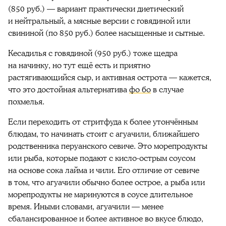
(850 руб.) — вариант практически диетический
и нейтральный, а мясные версии с говядиной или
свининой (по 850 руб.) более насыщенные и сытные.
Кесадилья с говядиной (950 руб.) тоже щедра
на начинку, но тут ещё
есть
и приятно
растягивающийся сыр, и активная острота — кажется,
что это достойная альтернатива
фо бо
в случае
похмелья.
Если переходить от стритфуда к более утончённым
блюдам, то начинать стоит с агуачили, ближайшего
родственника перуанского севиче. Это морепродукты
или рыба, которые подают с кисло-острым соусом
на основе сока лайма и чили. Его отличие от севиче
в том, что агуачили обычно более острое, а рыба или
морепродукты не маринуются в соусе длительное
время. Иными словами, агуачили — менее
сбалансированное и более активное во вкусе блюдо,