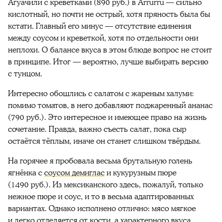
Агуачили c креветками (890 руб.) в Arrurru — сильно
кислотный, но почти не острый, хотя пряность была бы
кстати. Главный его минус — отсутствие единения
между соусом и креветкой, хотя по отдельности они
неплохи. О балансе вкуса в этом блюде вопрос не стоит
в принципе. Итог — вероятно, лучше выбирать версию
с тунцом.
Интересно обошлись с салатом с жареным халуми:
помимо томатов, в него добавляют поджаренный ананас
(790 руб.). Это интересное и имеющее право на жизнь
сочетание. Правда, важно съесть салат, пока сыр
остаётся тёплым, иначе он станет слишком твёрдым.
На горячее я пробовала весьма брутальную голень
ягнёнка с
соусом демиглас
и
кукурузным пюре
(1490 руб.). Из мексиканского здесь, пожалуй, только
нежное пюре и соус, и то в весьма адаптированных
вариантах. Однако исполнено отлично: мясо мягкое
и легко отделяется от кости, а характерного вкуса