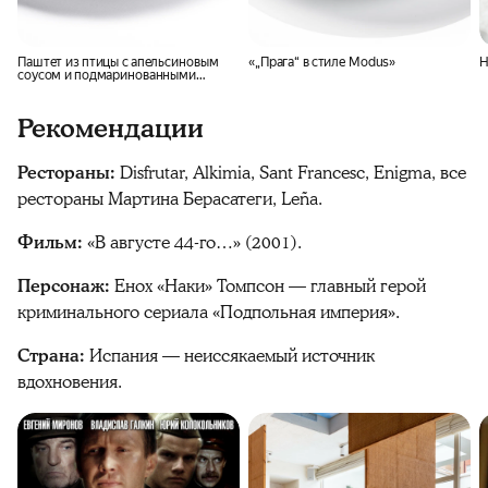
Паштет из птицы с апельсиновым
«„Прага“ в стиле Modus»
Н
соусом и подмаринованными
яблоками
Рекомендации
Рестораны:
Disfrutar, Alkimia, Sant Francesc, Enigma, все
рестораны Мартина Берасатеги, Leña.
Фильм:
«В августе 44-го…» (2001).
Персонаж:
Енох «Наки» Томпсон — главный герой
криминального сериала «Подпольная империя».
Страна:
Испания — неиссякаемый источник
вдохновения.