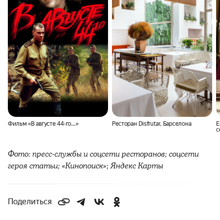
Фильм «В августе 44-го…»
Ресторан Disfrutar, Барселона
Е
с
Фото: пресс-службы и соцсети ресторанов; соцсети
героя статьи; «Кинопоиск»; Яндекс Карты
Поделиться