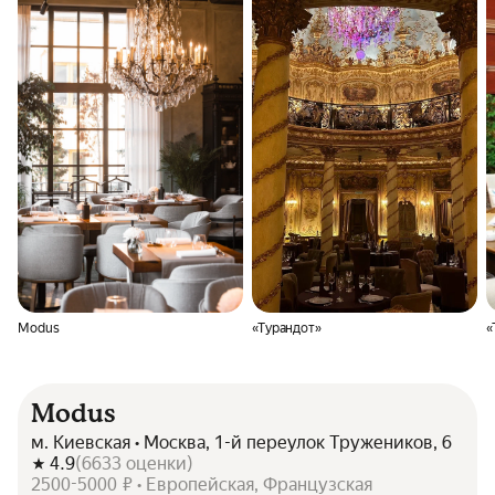
Modus
«Турандот»
«
Modus
м. Киевская • Москва, 1-й переулок Тружеников, 6
4.9
(
6633
оценки
)
2500-5000 ₽ • Европейская, Французская