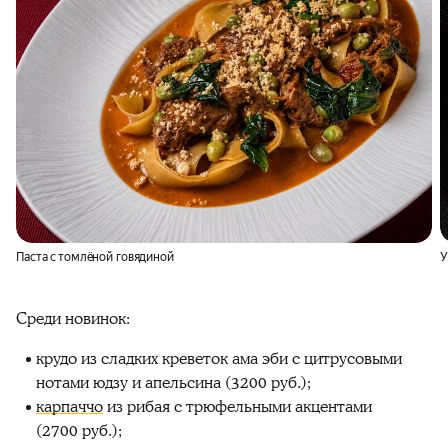
Паста с томлёной говядиной
У
Среди новинок:
крудо из сладких креветок ама эби с цитрусовыми
нотами юдзу и апельсина (3200 руб.);
карпаччо
из рибая с трюфельными акцентами
(2700 руб.);