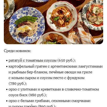
Среди новинок:
рататуй с томатным соусом
(650 руб.);
картофельный гратен с аргентинскими лангустинами
и рыбным бер-бланом, печёные овощи на гриле
с козьим сыром и соусом песто с фундуком
(780 руб.);
орзо с улитками и креветками в сливочно-томатном
соусе биск (980 руб.);
орзо с белыми грибами, сезонными сморчками
и сыром грюйер (860 руб.);