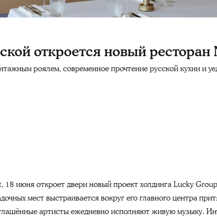
кой откроется новый ресторан N
тажным роялем, современное прочтение русской кухни и уе
2, 18 июня откроет двери новый проект холдинга Lucky Gro
адочных мест выстраивается вокруг его главного центра пр
иглашённые артисты ежедневно исполняют живую музыку. Ин