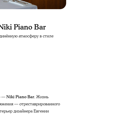
iki Piano Bar
динённую атмосферу в стиле
up —
Niki Piano Bar
. Жизнь
итяжения — отреставрированного
терьер дизайнера Евгении