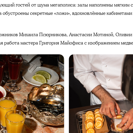
рующий гостей от шума мегаполиса: залы наполнены мягким 
ла обустроены секретные «ложи», вдохновлённые кабинетам
ожников Михаила Псюрникова, Анастасии Мотиной, Оливии 
я работа мастера Григория Майофиса с изображением медве