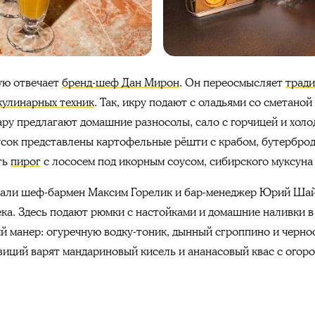
ую отвечает
бренд-шеф Дан Мирон
. Он переосмысляет
тради
кулинарных техник
. Так, икру подают с оладьями со сметаной
ру предлагают домашние разносолы, сало с горчицей и холод
кусок представлены картофельные рёшти с крабом, бутербро
ть
пирог
с лососем под икорным соусом, сибирского муксуна
али шеф-бармен Максим Горелик и бар-менеджер Юрий Шай
ка. Здесь подают рюмки с настойками и домашние наливки в
й манер: огуречную водку-тоник, дынный сгроппино и черн
зиций варят мандариновый кисель и ананасовый квас с огор