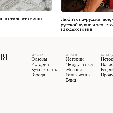
жин в стиле итамеши
Любить по-русски: всё, 
русской кухне и тех, кт
БЛЮДА
ИСТОРИИ
МЕСТА
ЛЮДИ
БЛЮД
Обзоры
Истории
Исто
Истории
Чему учиться
Подб
Куда сходить
Мнения
Рецеп
Города
Развлечения
Прод
Блиц