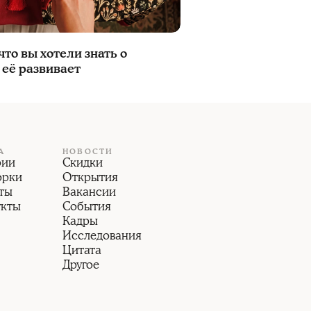
что вы хотели знать о
о её развивает
А
НОВОСТИ
рии
Скидки
орки
Открытия
ты
Вакансии
укты
События
Кадры
Исследования
Цитата
Другое