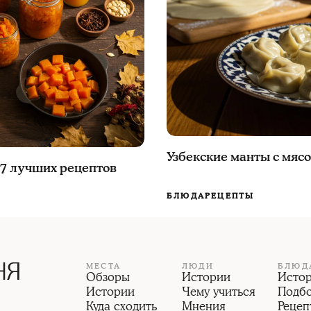
Узбекские манты с мяс
 7 лучших рецептов
БЛЮДА
РЕЦЕПТЫ
МЕСТА
ЛЮДИ
БЛЮД
Обзоры
Истории
Исто
Истории
Чему учиться
Подб
Куда сходить
Мнения
Рецеп