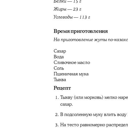
Белки — 15 г
Жиры — 23 г
Углеводы — 113 г
Время приготовления
На приготовление жуты по-казах
Сахар
Вода
Сливочное масло
Соль
Пшеничная мука
Тыква
Рецепт
Тыкву (или морковь) мелко наре
сахар.
В подсоленную муку влить воду 
На тесто равномерно распредели