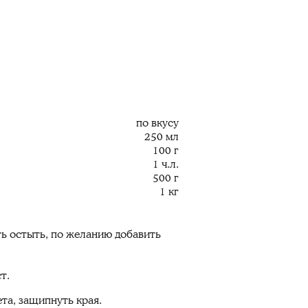
по вкусу
250 мл
100 г
1 ч.л.
500 г
1 кг
ть остыть, по желанию добавить
т.
ета, защипнуть края.