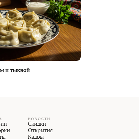
ом и тыквой
А
НОВОСТИ
рии
Скидки
орки
Открытия
ты
Кадры