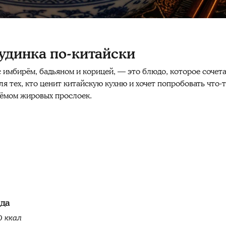
удинка по-китайски
с имбирём, бадьяном и корицей, — это блюдо, которое сочет
ля тех, кто ценит китайскую кухню и хочет попробовать что-
ъёмом жировых прослоек.
юда
0 ккал