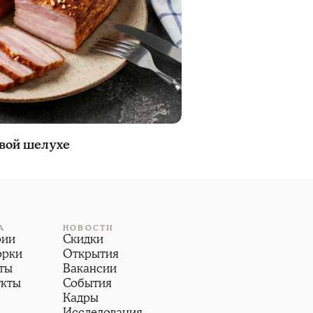
овой шелухе
А
НОВОСТИ
рии
Скидки
орки
Открытия
ты
Вакансии
укты
События
Кадры