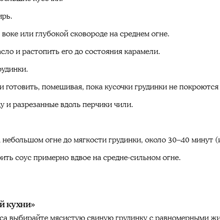
ирь.
 воке или глубокой сковороде на среднем огне.
сло и растопить его до состояния карамели.
рудинки.
и готовить, помешивая, пока кусочки грудинки не покроются
у и разрезанные вдоль перчики чили.
 небольшом огне до мягкости грудинки, около 30–40 минут (
рить соус примерно вдвое на средне-сильном огне.
й кухни»
са выбирайте мясистую свиную грудинку с равномерными ж