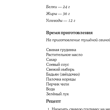
Белки — 24 г
Жиры — 36 г
Углеводы — 12 г
Время приготовления
На приготовление тушёной свиной
Свиная грудинка
Растительное масло
Сахар
Соевый соус
Свежий имбирь
Бадьян (звёздочки)
Палочка корицы
Перчик чили
Вода
Зелёный лук
Рецепт
Нарезать свиную грудинку на н