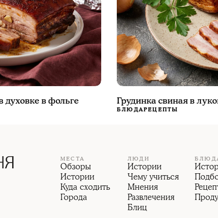
в духовке в фольге
Грудинка свиная в лук
БЛЮДА
РЕЦЕПТЫ
МЕСТА
ЛЮДИ
БЛЮД
Обзоры
Истории
Исто
Истории
Чему учиться
Подб
Куда сходить
Мнения
Рецеп
Города
Развлечения
Прод
Блиц