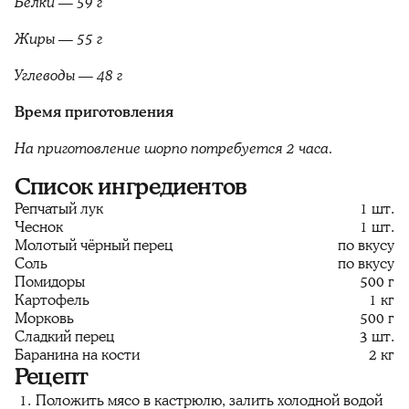
Белки — 59 г
Жиры — 55 г
Углеводы — 48 г
Время приготовления
На приготовление шорпо потребуется 2 часа.
Список ингредиентов
Репчатый лук
1 шт.
Чеснок
1 шт.
Молотый чёрный перец
по вкусу
Соль
по вкусу
Помидоры
500 г
Картофель
1 кг
Морковь
500 г
Сладкий перец
3 шт.
Баранина на кости
2 кг
Рецепт
Положить мясо в кастрюлю, залить холодной водой