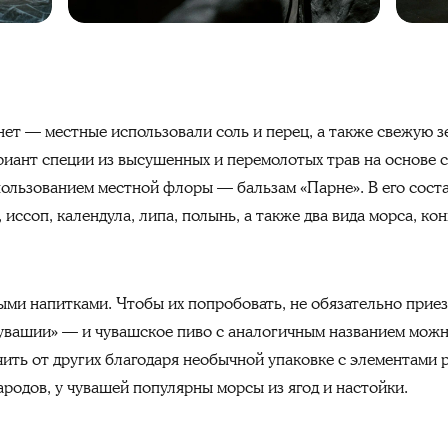
нет — местные использовали соль и перец, а также свежую з
риант специи из высушенных и перемолотых трав на основе 
ользованием местной флоры — бальзам «Парне». В его состав
 иссоп, календула, липа, полынь, а также два вида морса, кон
ми напитками. Чтобы их попробовать, не обязательно прие
увашии» — и чувашское пиво с аналогичным названием можн
ть от других благодаря необычной упаковке с элементами ру
народов, у чувашей популярны морсы из ягод и настойки.