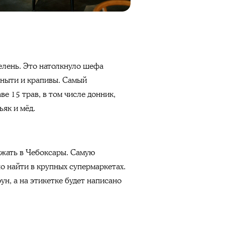
елень. Это натолкнуло шефа
сныти и крапивы. Самый
е 15 трав, в том числе донник,
ьяк и мёд.
зжать в Чебоксары. Самую
о найти в крупных супермаркетах.
н, а на этикетке будет написано