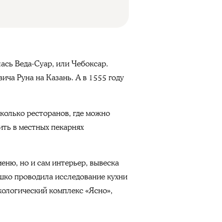
ась Веда-Суар, или Чебоксар.
ча Руна на Казань. А в 1555 году
сколько ресторанов, где можно
ить в местных пекарнях
еню, но и сам интерьер, вывеска
шко проводила исследование кухни
кологический комплекс «Ясно»,