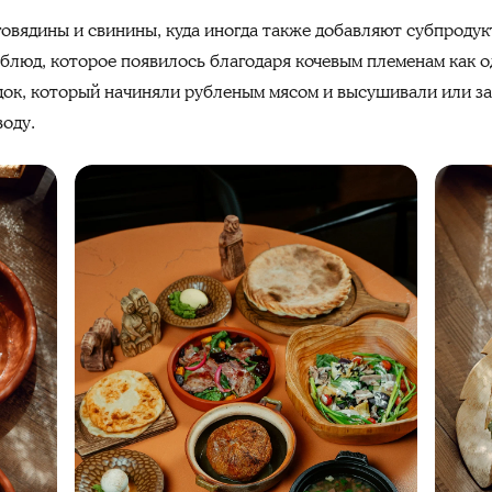
 говядины и свинины, куда иногда также добавляют субпроду
блюд, которое появилось благодаря кочевым племенам как о
ок, который начиняли рубленым мясом и высушивали или за
воду.