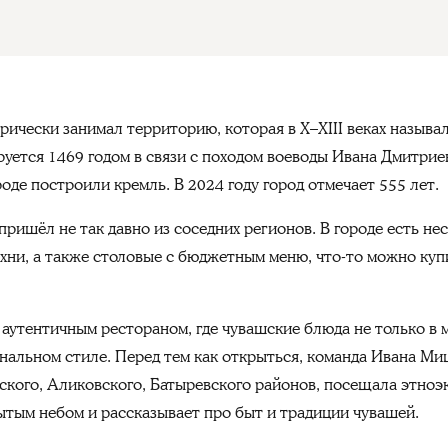
ически занимал территорию, которая в X–XIII веках называл
ется 1469 годом в связи с походом воеводы Ивана Дмитриеви
оде построили кремль. В 2024 году город отмечает 555 лет.
ришёл не так давно из соседних регионов. В городе есть не
хни, а также столовые с бюджетным меню, что-то можно куп
аутентичным рестораном, где чувашские блюда не только в м
нальном стиле. Перед тем как открыться, команда Ивана Ми
ьского, Аликовского, Батыревского районов, посещала этноэ
ытым небом и рассказывает про быт и традиции чувашей.