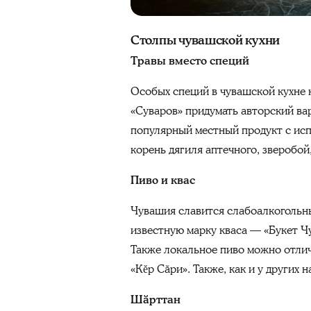
Столпы чувашской кухни
Травы вместо специй
Особых специй в чувашской кухне 
«Суваров» придумать авторский ва
популярный местный продукт с исп
корень дягиля аптечного, зверобой,
Пиво и квас
Чувашия славится слабоалкогольны
известную марку кваса — «Букет Ч
Также локальное пиво можно отличи
«Кĕр Сăри». Также, как и у других 
Шӑрттан