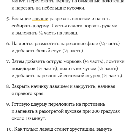
минут. Переложить курицу на бумажные полотенца
и нарезать на небольшие кусочки.
Большие
лаваши
разрезать пополам и начать
собирать шаурму. Листья салата порвать руками
и выложить ¼ часть на лаваш.
На листья разместить нарезанное филе (¼ часть)
и добавить белый соус (¼ часть).
Затем добавить острую морковь (¼ часть), ломтики
помидоров (¼ часть), полить кетчупом (¼ часть)
и добавить нарезанный соломкой огурец (¼ часть).
Закрыть начинку лавашем и закрутить, начиная
с правого края.
Готовую шаурму переложить на противень
и запекать в разогретой духовке при 200 градусах
около 10 минут.
Как только лаваш станет хрустящим, вынуть