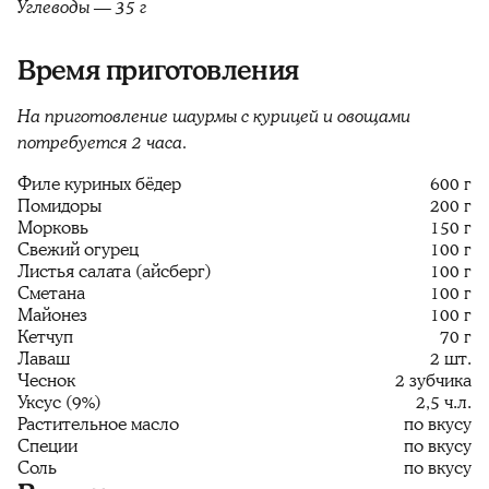
Углеводы — 35 г
Время приготовления
На приготовление шаурмы с курицей и овощами
потребуется 2 часа.
Филе куриных бёдер
600 г
Помидоры
200 г
Морковь
150 г
Свежий огурец
100 г
Листья салата (айсберг)
100 г
Сметана
100 г
Майонез
100 г
Кетчуп
70 г
Лаваш
2 шт.
Чеснок
2 зубчика
Уксус (9%)
2,5 ч.л.
Растительное масло
по вкусу
Специи
по вкусу
Соль
по вкусу