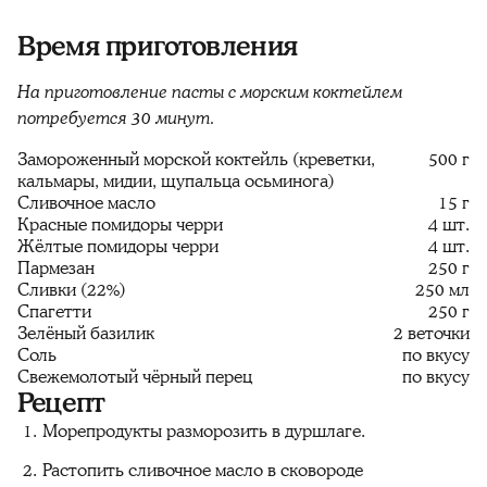
Время приготовления
На приготовление пасты с морским коктейлем
потребуется 30 минут.
Замороженный морской коктейль (креветки,
500 г
кальмары, мидии, щупальца осьминога)
Сливочное масло
15 г
Красные помидоры черри
4 шт.
Жёлтые помидоры черри
4 шт.
Пармезан
250 г
Сливки (22%)
250 мл
Спагетти
250 г
Зелёный базилик
2 веточки
Соль
по вкусу
Свежемолотый чёрный перец
по вкусу
Рецепт
Морепродукты разморозить в дуршлаге.
Растопить сливочное масло в сковороде