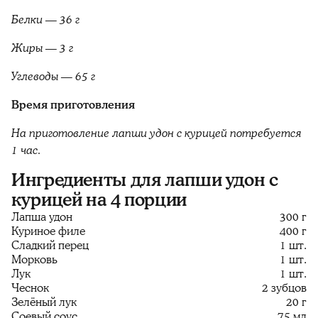
Белки — 36 г
Жиры — 3 г
Углеводы — 65 г
Время приготовления
На приготовление лапши удон с курицей потребуется
1 час.
Ингредиенты для лапши удон с
курицей на 4 порции
Лапша удон
300 г
Куриное филе
400 г
Сладкий перец
1 шт.
Морковь
1 шт.
Лук
1 шт.
Чеснок
2 зубцов
Зелёный лук
20 г
Соевый соус
75 мл