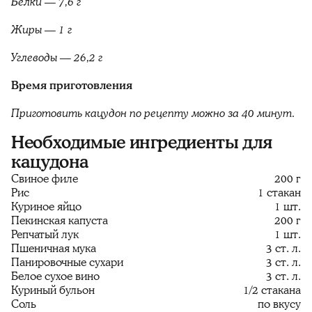
Белки — 7,6 г
Жиры — 1 г
Углеводы — 26,2 г
Время приготовления
Приготовить кацудон по рецепту можно за 40 минут.
Необходимые ингредиенты для
кацудона
Свиное филе
200 г
Рис
1 стакан
Куриное яйцо
1 шт.
Пекинская капуста
200 г
Репчатый лук
1 шт.
Пшеничная мука
3 ст. л.
Панировочные сухари
3 ст. л.
Белое сухое вино
3 ст. л.
Куриный бульон
1/2 стакана
Соль
по вкусу