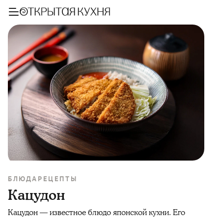
БЛЮДА
РЕЦЕПТЫ
Кацудон
Кацудон — известное блюдо японской кухни. Его