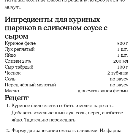
минут.
Ингредиенты для куриных
шариков в сливочном соусе с
сыром
Куриное филе
500 г
Лук репчатый
1 шт.
Яйцо
1 шт.
Сливки 20%
200 мл
Сыр твёрдый
100 г
Чеснок
2 зубчика
Соль
по вкусу
Перец чёрный молотый
по вкусу
Масло
для смазывания формы
Рецепт
Куриное филе слегка отбить и мелко нарезать.
Добавить измельчённый лук, соль, перец и взбитое
яйцо. Тщательно перемешать.
Форму для запекания смазать сливками. Из фарша