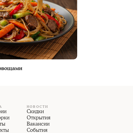
 овощами
А
НОВОСТИ
рии
Скидки
орки
Открытия
ты
Вакансии
укты
События