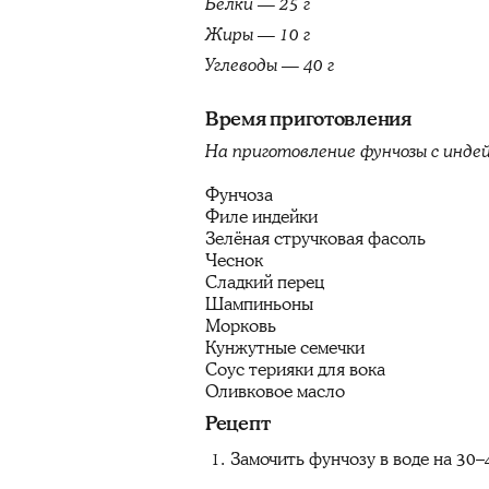
Белки — 25 г
Жиры — 10 г
Углеводы — 40 г
Время приготовления
На приготовление фунчозы с инде
Фунчоза
Филе индейки
Зелёная стручковая фасоль
Чеснок
Сладкий перец
Шампиньоны
Морковь
Кунжутные семечки
Соус терияки для вока
Оливковое масло
Рецепт
Замочить фунчозу в воде на 30–