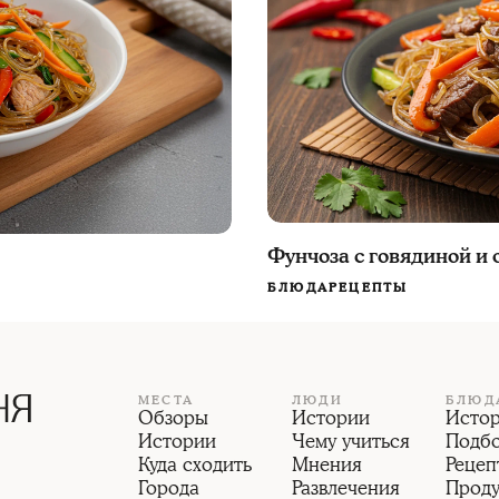
Фунчоза с говядиной и
БЛЮДА
РЕЦЕПТЫ
МЕСТА
ЛЮДИ
БЛЮД
Обзоры
Истории
Исто
Истории
Чему учиться
Подб
Куда сходить
Мнения
Рецеп
Города
Развлечения
Прод