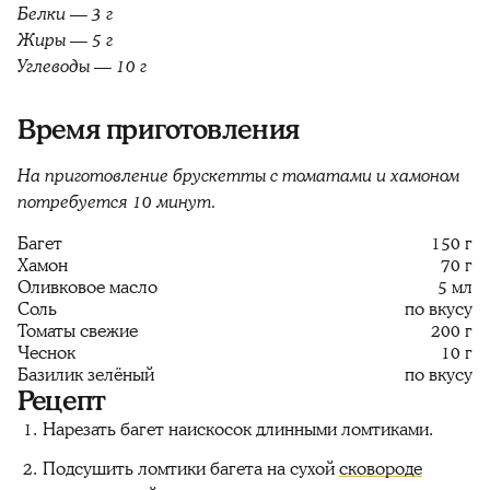
Белки — 3 г
Жиры — 5 г
Углеводы — 10 г
Время приготовления
На приготовление брускетты с томатами и хамоном
потребуется 10 минут.
Багет
150 г
Хамон
70 г
Оливковое масло
5 мл
Соль
по вкусу
Томаты свежие
200 г
Чеснок
10 г
Базилик зелёный
по вкусу
Рецепт
Нарезать багет наискосок длинными ломтиками.
Подсушить ломтики багета на сухой
сковороде