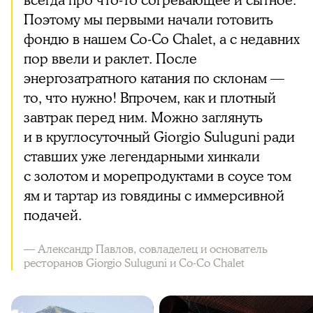
всегда про что-то согревающее и сытное.
Поэтому мы первыми начали готовить
фондю в нашем Co-Co Chalet, а с недавних
пор ввели и раклет. После
энергозатратного катания по склонам —
то, что нужно! Впрочем, как и плотный
завтрак перед ним. Можно заглянуть
и в круглосуточный Giorgio Suluguni ради
ставших уже легендарными хинкали
с золотом и морепродуктами в соусе том
ям и тартар из говядины с иммерсивной
подачей.
— Александр Павлов, совладелец и основатель
ресторанов Giorgio Suluguni и Co-Co Chalet