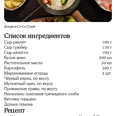
Фондю в Co-Co Chalet
Список ингредиентов
Сыр раклет
100 г
Сыр грюйер
150 г
Сыр качотта
100 г
Белое вино
300 мл
Растительное масло
50 мл
Картофель
500 г
Маринованные огурцы
2 шт.
Чёрный перец, по вкусу
Мускатный орех, по вкусу
Прованские травы, по вкусу
Несколько ломтиков гречишного хлеба
Веточка тимьяна
Долька лимона
Рецепт