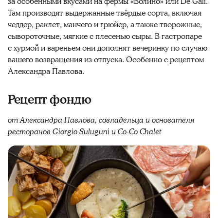
за особенными вкусами на фермы «Волино» или De Gali.
Там производят выдержанные твёрдые сорта, включая
чеддер, раклет, манчего и грюйер, а также творожные,
сывороточные, мягкие с плесенью сыры. В гастропаре
с хурмой и вареньем они дополнят вечеринку по случаю
вашего возвращения из отпуска. Особенно с рецептом
Александра Павлова.
Рецепт фондю
от Александра Павлова, совладельца и основателя
ресторанов Giorgio Suluguni и Co-Co Chalet