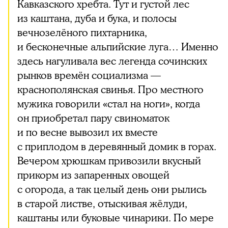
Кавказского хребта. Тут и густой лес
из каштана, дуба и бука, и полосы
вечнозелёного пихтарника,
и бесконечные альпийские луга… Именно
здесь нагуливала вес легенда сочинских
рынков времён социализма —
краснополянская свинья. Про местного
мужика говорили «стал на ноги», когда
он приобретал пару свиноматок
и по весне вывозил их вместе
с приплодом в деревянный домик в горах.
Вечером хрюшкам привозили вкусный
прикорм из запаренных овощей
с огорода, а так целый день они рылись
в старой листве, отыскивая жёлуди,
каштаны или буковые чинарики. По мере