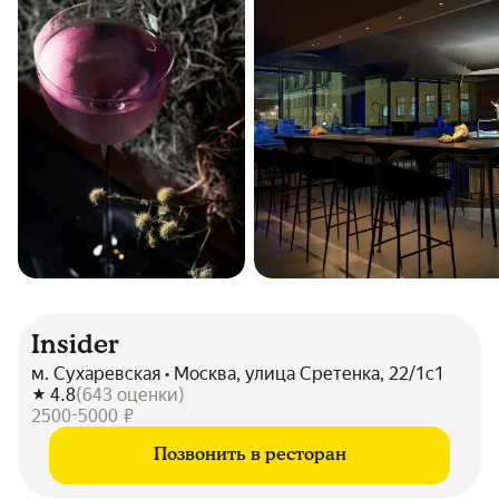
Insider
м. Сухаревская • Москва, улица Сретенка, 22/1с1
4.8
(
643
оценки
)
2500-5000 ₽
Позвонить в ресторан