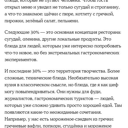
блюда, которые не пугают человека. Чтобы гость
открыл меню и увидел не только сугудай и строганину,
а что-то знакомое: щёчки с пюре, котлету с гречкой,
пирожки, зелёный салат, пельмени.
Следующие 30% — это основная концепция ресторана:
сугудай, оленина, другие локальные продукты. Это
блюда для людей, которым уже интересно попробовать
что-то новое, но без экстремальных гастрономических
экспериментов.
И последние 30% — это территория творчества. Более
сложные, технические блюда. Необязательно высокая
кухня в классическом смысле, но блюда, где я как шеф
могу повыпендриваться. Они нужны для фуди,
журналистов, гастрономических туристов — людей,
которых уже сложно удивить просто хорошей едой. Там
появляются какие-то неожиданные сочетания.
Например, у нас есть мороженое-сэндвич из гречки:
гречневые вафли, попкорн, сгущёнка и мороженое