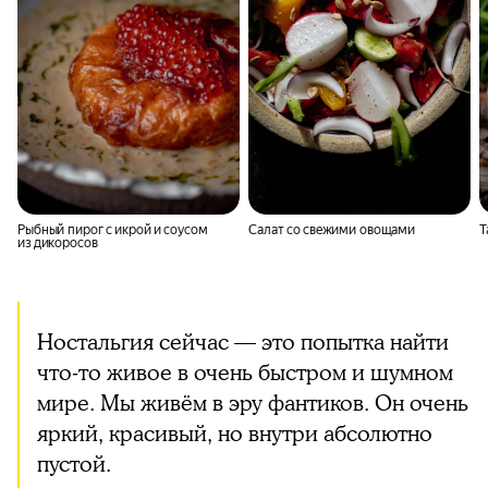
Рыбный пирог с икрой и соусом
Салат со свежими овощами
Т
из дикоросов
Ностальгия сейчас — это попытка найти
что-то живое в очень быстром и шумном
мире. Мы живём в эру фантиков. Он очень
яркий, красивый, но внутри абсолютно
пустой.