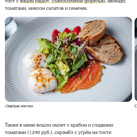
тост с
яйцом пашот
,
слабосолёной форелью
, авокадо,
томатами, миксом салатов и семечек.
«Завтрак мечты»
С
Также в меню вошли омлет с крабом и сладкими
томатами (1290 руб.), скрэмбл с угрём на тосте