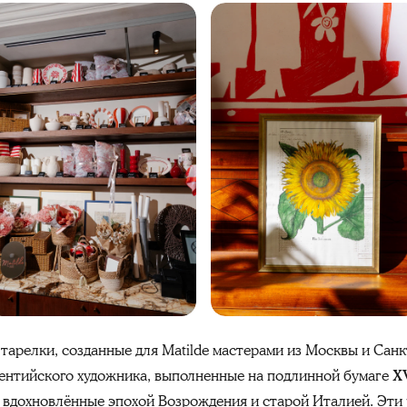
тарелки, созданные для Matilde мастерами из Москвы и Санк
ентийского художника, выполненные на подлинной бумаге
X
 вдохновлённые эпохой Возрождения и старой Италией. Эти