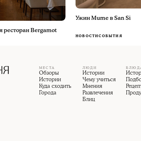
Ужин Mume в San Si
я ресторан Bergamot
НОВОСТИ
СОБЫТИЯ
МЕСТА
ЛЮДИ
БЛЮД
Обзоры
Истории
Исто
Истории
Чему учиться
Подб
Куда сходить
Мнения
Рецеп
Города
Развлечения
Прод
Блиц