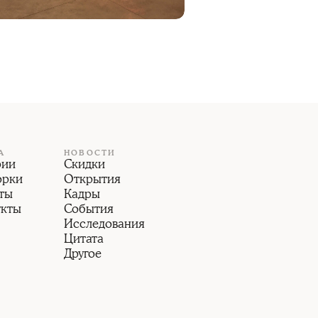
А
НОВОСТИ
рии
Скидки
орки
Открытия
ты
Кадры
укты
События
Исследования
Цитата
Другое