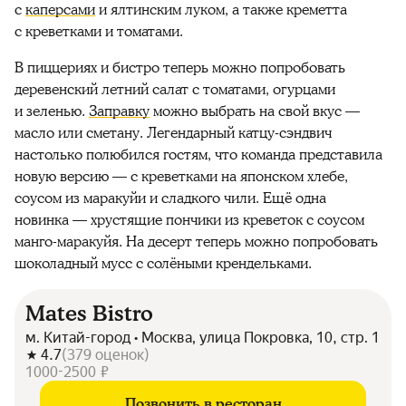
с
каперсами
и ялтинским луком, а также креметта
с креветками и томатами.
В пиццериях и бистро теперь можно попробовать
деревенский летний салат с томатами, огурцами
и зеленью.
Заправку
можно выбрать на свой вкус —
масло или сметану. Легендарный катцу-сэндвич
настолько полюбился гостям, что команда представила
новую версию — с креветками на японском хлебе,
соусом из маракуйи и сладкого чили. Ещё одна
новинка — хрустящие пончики из креветок с соусом
манго-маракуйя. На десерт теперь можно попробовать
шоколадный мусс с солёными крендельками.
Mates Bistro
м. Китай-город • Москва, улица Покровка, 10, стр. 1
4.7
(
379
оценок
)
1000-2500 ₽
Позвонить в ресторан