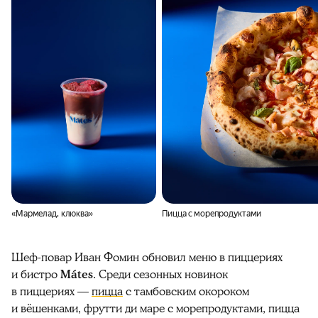
«Мармелад, клюква»
Пицца с морепродуктами
Шеф-повар Иван Фомин обновил меню в пиццериях
и бистро
Mátes
. Среди сезонных новинок
в пиццериях —
пицца
с тамбовским окороком
и вёшенками, фрутти ди маре с морепродуктами, пицца