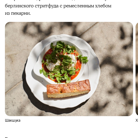
берлинского стритфуда с ремесленным хлебом
из пекарни.
Шакшука
Х