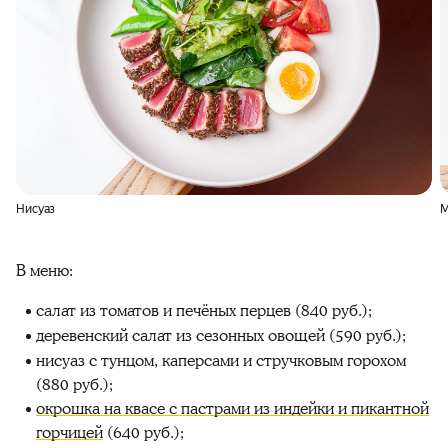
Нисуаз
М
В меню:
салат из томатов и печёных перцев (840 руб.);
деревенский салат из сезонных овощей (590 руб.);
нисуаз с тунцом, каперсами и стручковым горохом
(880 руб.);
окрошка на квасе с пастрами из индейки и пикантной
горчицей
(640 руб.);