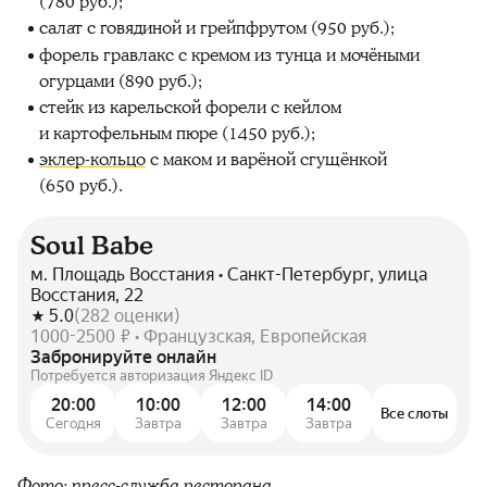
(780 руб.);
салат с говядиной и грейпфрутом (950 руб.);
форель гравлакс с кремом из тунца и мочёными
огурцами (890 руб.);
стейк из карельской форели с кейлом
и картофельным пюре (1450 руб.);
эклер‑кольцо
с маком и варёной сгущёнкой
(650 руб.).
Soul Babe
м. Площадь Восстания • Санкт-Петербург, улица
Восстания, 22
5.0
(
282
оценки
)
1000-2500 ₽ • Французская, Европейская
Забронируйте онлайн
Потребуется авторизация Яндекс ID
20:00
10:00
12:00
14:00
Все слоты
Сегодня
Завтра
Завтра
Завтра
Фото: пресс-служба ресторана