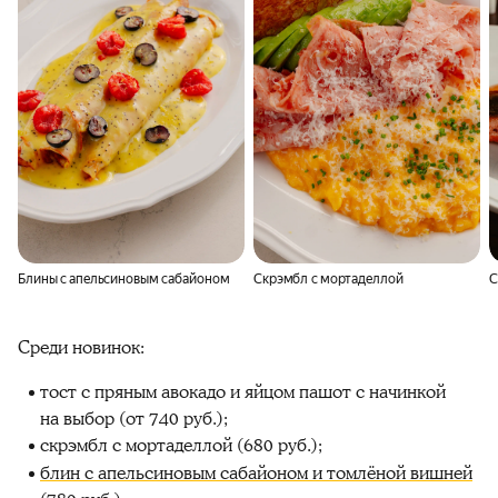
Блины с апельсиновым сабайоном
Скрэмбл с мортаделлой
С
Среди новинок:
тост с пряным авокадо и яйцом пашот c начинкой
на выбор (от 740 руб.);
скрэмбл с мортаделлой (680 руб.);
блин с апельсиновым сабайоном и томлёной вишней