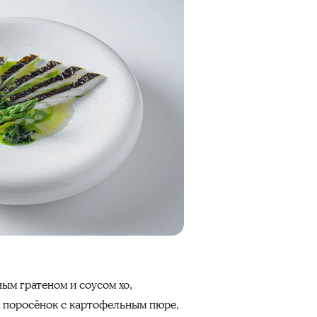
Хрустящая грудинка
ым гратеном и соусом xo,
й поросёнок с картофельным пюре,