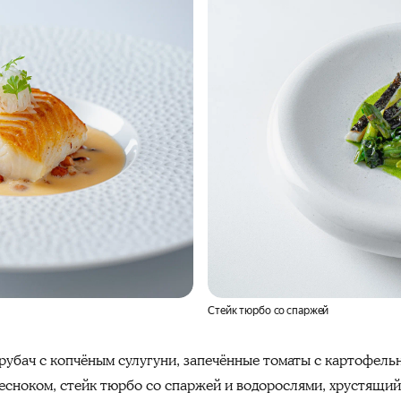
Стейк тюрбо со спаржей
рубач с копчёным сулугуни, запечённые томаты с картофельн
есноком, стейк тюрбо со спаржей и водорослями, хрустящи