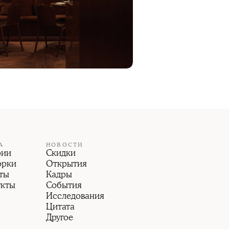
А
НОВОСТИ
рии
Скидки
орки
Открытия
ты
Кадры
укты
События
Исследования
Цитата
Другое