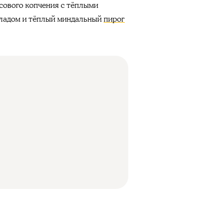
асового копчения с тёплыми
еладом и тёплый миндальный
пирог