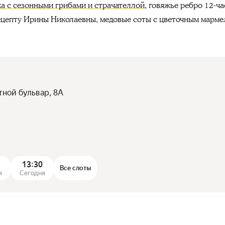
ка с сезонными грибами и страчателлой
, говяжье ребро 12-ч
ецепту Ирины Николаевны, медовые соты с цветочным марм
тной бульвар, 8А
13:30
Все слоты
я
Сегодня