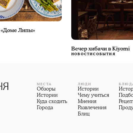
 «Доме Липы»
Вечер хибачи в Kiyomi
НОВОСТИ
СОБЫТИЯ
МЕСТА
ЛЮДИ
БЛЮД
Обзоры
Истории
Исто
Истории
Чему учиться
Подб
Куда сходить
Мнения
Рецеп
Города
Развлечения
Прод
Блиц