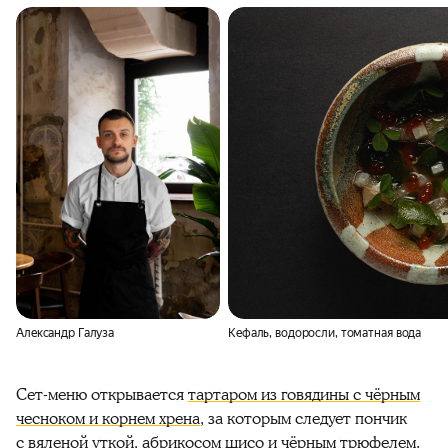
Александр Галуза
Кефаль, водоросли, томатная вода
Сет-меню открывается
тартаром из говядины с чёрным
чесноком и корнем хрена
, за которым следует пончик
с вяленой уткой, абрикосом шисо и чёрным трюфелем.