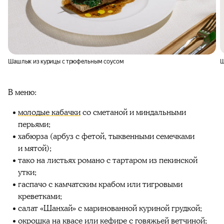
Шашлык из курицы с трюфельным соусом
Щ
В меню:
молодые кабачки
со сметаной и миндальными
перьями;
хабюрза (арбуз с фетой, тыквенными семечками
и мятой);
тако на листьях романо с тартаром из пекинской
утки;
гаспачо с камчатским крабом или тигровыми
креветками;
салат «Шанхай» с маринованной куриной грудкой;
окрошка на квасе или кефире с говяжьей ветчиной
;