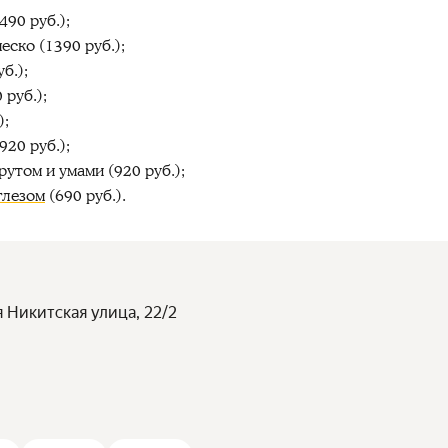
490 руб.);
еско (1390 руб.);
б.);
 руб.);
);
920 руб.);
утом и умами (920 руб.);
глезом
(690 руб.).
я Никитская улица, 22/2