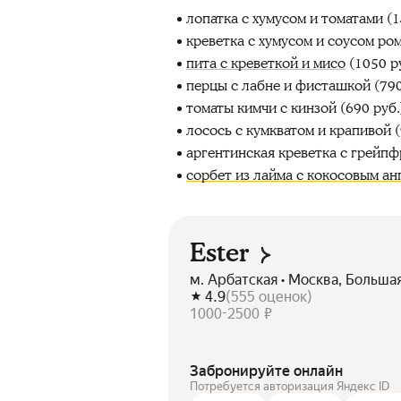
лопатка с хумусом и томатами (1
креветка с хумусом и соусом ром
пита с креветкой и мисо
(1050 ру
перцы с лабне и фисташкой (790
томаты кимчи с кинзой (690 руб.
лосось с кумкватом и крапивой (
аргентинская креветка с грейпфр
сорбет из лайма с кокосовым ан
Ester
м. Арбатская • Москва, Больша
4.9
(
555
оценок
)
1000-2500 ₽
Забронируйте онлайн
Потребуется авторизация Яндекс ID