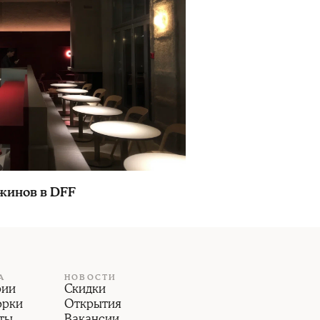
жинов в DFF
А
НОВОСТИ
рии
Скидки
орки
Открытия
ты
Вакансии