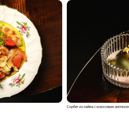
Сорбет из лайма с кокосовым англезо