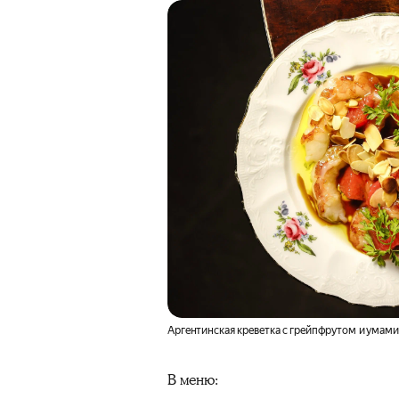
Аргентинская креветка с грейпфрутом и умами
В меню: