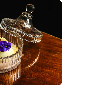
м
Лопатка с хумусом и томатами