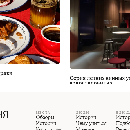
траки
Серия летних винных у
НОВОСТИ
СОБЫТИЯ
МЕСТА
ЛЮДИ
БЛЮД
Обзоры
Истории
Исто
Истории
Чему учиться
Подб
Куда сходить
Мнения
Рецеп