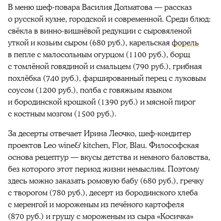
В меню шеф-повара Василия Долматова — рассказ
о русской кухне, городской и современной. Среди блюд:
свёкла в винно-вишнёвой редукции с сыровяленой
уткой и козьим сыром (680 руб.), карельская
форель
в пепле с малосольным огурцом (1100 руб.), борщ
с томлёной говядиной и смальцем (790 руб.), грибная
похлёбка (740 руб.), фаршированный перец с луковым
соусом (1200 руб.), полба с говяжьим языком
и бородинской крошкой (1390 руб.) и мясной пирог
с костным мозгом (1500 руб.).
За десерты отвечает Ирина Леочко, шеф-кондитер
проектов Leo wine& kitchen, Flor, Blau. Философская
основа рецептур — вкусы детства и немного баловства,
без которого этот период жизни немыслим. Поэтому
здесь можно заказать ромовую бабу (680 руб.), гречку
с творогом (780 руб.), десерт из бородинского хлеба
с меренгой и мороженым из печёного картофеля
(870 руб.) и грушу с мороженым из сыра «Косичка»