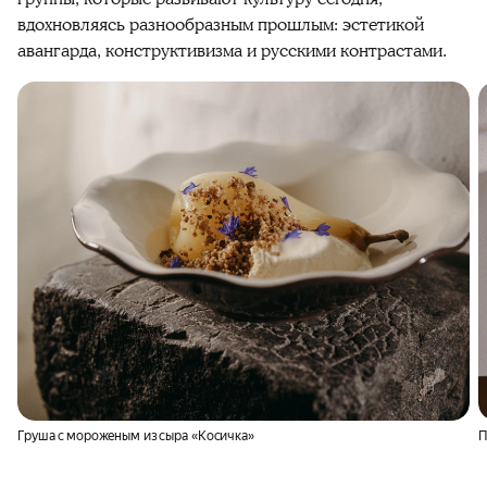
вдохновляясь разнообразным прошлым: эстетикой
авангарда, конструктивизма и русскими контрастами.
Груша с мороженым из сыра «Косичка»
П