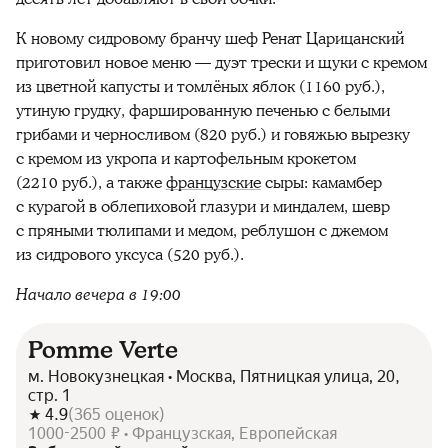
К новому сидровому бранчу шеф Ренат Царицанский
приготовил новое меню — дуэт трески и щуки с кремом
из цветной капусты и томлёных яблок (1160 руб.),
утиную грудку, фаршированную печенью с белыми
грибами и черносливом (820 руб.) и говяжью вырезку
с кремом из укропа и картофельным крокетом
(2210 руб.), а также
французские
сыры: камамбер
с курагой в облепиховой глазури и миндалем, шевр
с пряными тюлипами и медом, реблушон с джемом
из сидрового уксуса (520 руб.).
Начало вечера в 19:00
Pomme Verte
м. Новокузнецкая • Москва, Пятницкая улица, 20,
стр. 1
4.9
(
365
оценок
)
1000-2500 ₽ • Французская, Европейская