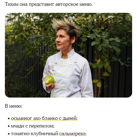
Тихим она представит авторское меню.
В меню:
осьминог ахо бланко с дыней
;
мчади с перепелом;
томатно-клубничный
сальморехо
;