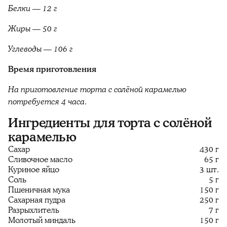
Белки — 12 г
Жиры — 50 г
Углеводы — 106 г
Время приготовления
На приготовление торта с солёной карамелью
потребуется 4 часа.
Ингредиенты для торта с солёной
карамелью
Сахар
430 г
Сливочное масло
65 г
Куриное яйцо
3 шт.
Соль
5 г
Пшеничная мука
150 г
Сахарная пудра
250 г
Разрыхлитель
7 г
Молотый миндаль
150 г