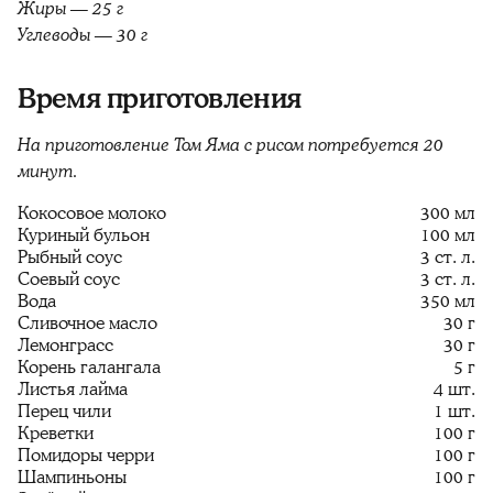
Жиры — 25 г
Углеводы — 30 г
Время приготовления
На приготовление Том Яма с рисом потребуется 20
минут.
Кокосовое молоко
300 мл
Куриный бульон
100 мл
Рыбный соус
3 ст. л.
Соевый соус
3 ст. л.
Вода
350 мл
Сливочное масло
30 г
Лемонграсс
30 г
Корень галангала
5 г
Листья лайма
4 шт.
Перец чили
1 шт.
Креветки
100 г
Помидоры черри
100 г
Шампиньоны
100 г