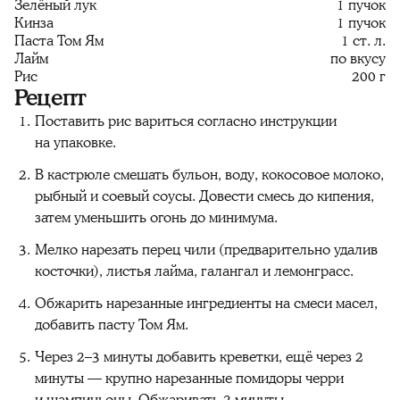
Зелёный лук
1 пучок
Кинза
1 пучок
Паста Том Ям
1 ст. л.
Лайм
по вкусу
Рис
200 г
Рецепт
Поставить рис вариться согласно инструкции
на упаковке.
В кастрюле смешать бульон, воду, кокосовое молоко,
рыбный и соевый соусы. Довести смесь до кипения,
затем уменьшить огонь до минимума.
Мелко нарезать перец чили (предварительно удалив
косточки), листья лайма, галангал и лемонграсс.
Обжарить нарезанные ингредиенты на смеси масел,
добавить пасту Том Ям.
Через 2–3 минуты добавить креветки, ещё через 2
минуты — крупно нарезанные помидоры черри
и шампиньоны. Обжаривать 2 минуты.