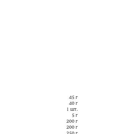
45 г
40 г
1 шт.
5 г
200 г
200 г
250 г