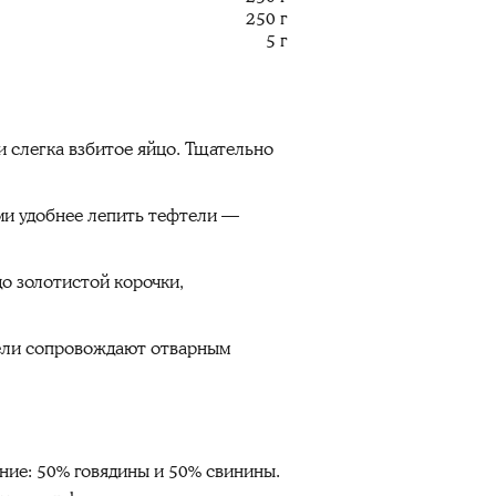
250 г
5 г
и слегка взбитое яйцо. Тщательно
ми удобнее лепить тефтели —
до золотистой корочки,
тели сопровождают отварным
ние: 50% говядины и 50% свинины.