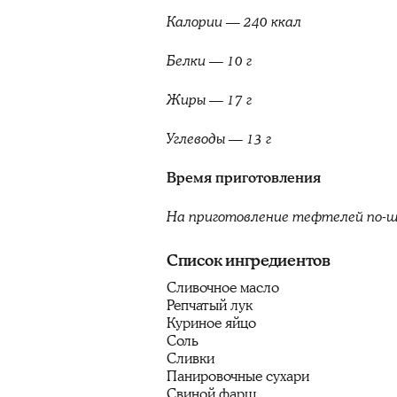
Калории — 240 ккал
Белки — 10 г
Жиры — 17 г
Углеводы — 13 г
Время приготовления
На приготовление тефтелей по-ш
Список ингредиентов
Сливочное масло
Репчатый лук
Куриное яйцо
Соль
Сливки
Панировочные сухари
Свиной фарш