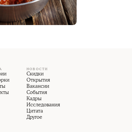
А
НОВОСТИ
рии
Скидки
орки
Открытия
ты
Вакансии
укты
События
Кадры
Исследования
Цитата
Другое