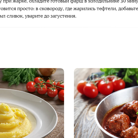
 при жарке, охладите готовый фарш в холодильнике 30 мин
вится просто: в сковороду, где жарились тефтели, добавьте 
мл сливок, уварите до загустения.