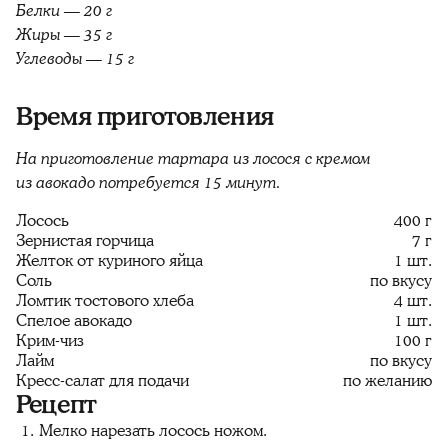
Белки — 20 г
Жиры — 35 г
Углеводы — 15 г
Время приготовления
На приготовление тартара из лосося с кремом
из авокадо потребуется 15 минут.
Лосось
400 г
Зернистая горчица
7 г
Желток от куриного яйца
1 шт.
Соль
по вкусу
Ломтик тостового хлеба
4 шт.
Спелое авокадо
1 шт.
Крим-чиз
100 г
Лайм
по вкусу
Кресс-салат для подачи
по желанию
Рецепт
Мелко нарезать лосось ножом.