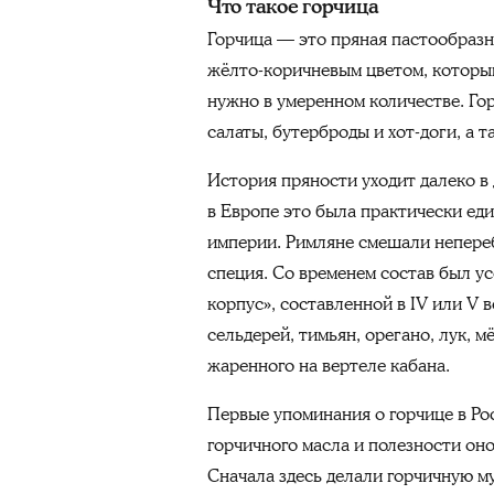
Что такое горчица
Горчица — это пряная пастообразн
жёлто-коричневым цветом, который
нужно в умеренном количестве. Го
салаты, бутерброды и хот-доги, а 
История пряности уходит далеко в
в Европе это была практически ед
империи. Римляне смешали непере
специя. Со временем состав был у
корпус», составленной в IV или V 
сельдерей, тимьян, орегано, лук, 
жаренного на вертеле кабана.
Первые упоминания о горчице в Ро
горчичного масла и полезности оно
Сначала здесь делали горчичную му