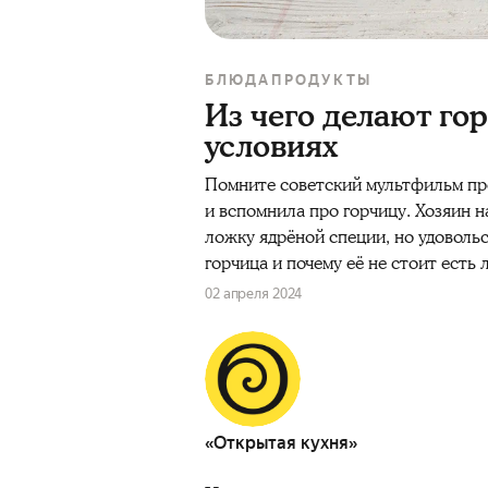
БЛЮДА
ПРОДУКТЫ
Из чего делают го
условиях
Помните советский мультфильм про
и вспомнила про
горчицу
. Хозяин 
ложку ядрёной
специи,
но удовольс
горчица
и почему её не стоит есть
02 апреля 2024
«Открытая кухня»