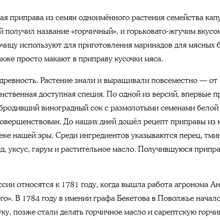
ая приправа из семян одноимённого растения семейства кап
 получил название «горчичный», и горьковато-жгучим вкусо
рчицу используют для приготовления маринадов для мясных б
также просто макают в приправу кусочки мяса.
 древность. Растение знали и выращивали повсеместно — от 
инственная доступная специя. По одной из версий, впервые 
бродивший виноградный сок с размолотыми семенами белой 
совершенствован. До наших дней дошёл рецепт приправы из
веке нашей эры. Среди ингредиентов указываются перец, тмин
мёд, уксус, гарум и растительное масло. Получившуюся прип
ссии относятся к 1781 году, когда вышла работа агронома А
го». В 1784 году в имении графа Бекетова в Поволжье начал
ку, позже стали делать горчичное масло и сарептскую горчи