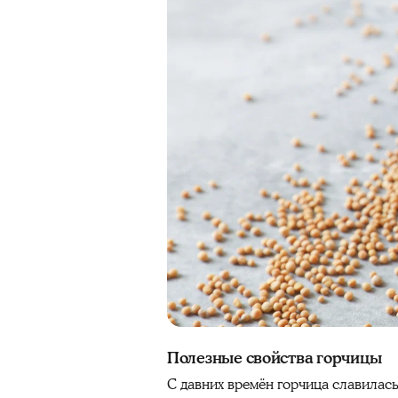
Полезные свойства горчицы
С давних времён горчица славилас