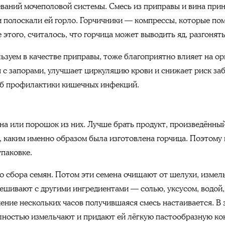
еваний мочеполовой системы. Смесь из приправы и вина при
 полоскали ей горло. Горчичники — компрессы, которые по
 этого, считалось, что горчица может выводить яд, разгонят
ьзуем в качестве приправы, тоже благоприятно влияет на о
 с запорами, улучшает циркуляцию крови и снижает риск за
об профилактики кишечных инфекций.
а или порошок из них. Лучше брать продукт, произведённый 
, каким именно образом была изготовлена горчица. Поэтому
упаковке.
о сбора семян. Потом эти семена очищают от шелухи, измел
ешивают с другими ингредиентами — солью, уксусом, водой
ение нескольких часов получившаяся смесь настаивается. В 
олностью измельчают и придают ей лёгкую пастообразную ко