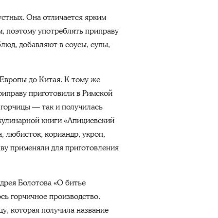
устных. Она отличается ярким
м, поэтому употреблять приправу
люд, добавляют в соусы, супы,
Европы до Китая. К тому же
приправу приготовили в Римской
горчицы — так и получилась
 кулинарной книги «Апициевский
, любисток, кориандр, укроп,
раву применяли для приготовления
ндрея Болотова «О битье
ось горчичное производство.
цу, которая получила название