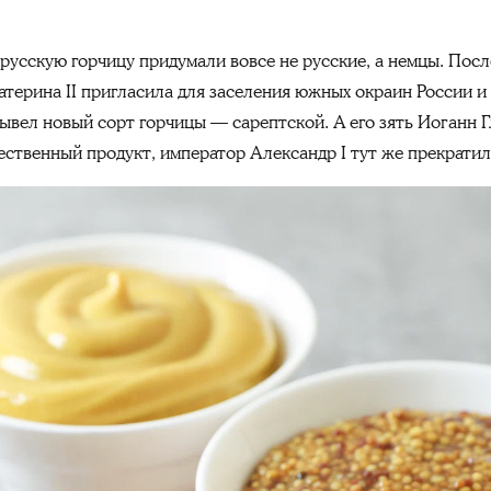
русскую горчицу придумали вовсе не русские, а немцы. Посл
атерина II пригласила для заселения южных окраин России и
вел новый сорт горчицы — сарептской. А его зять Иоганн Г
ественный продукт, император Александр I тут же прекрати