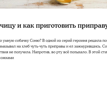
рчицу и как приготовить приправ
 умную собачку Соню? В одной из серий героиня решила по
намазывал на хлеб чуть-чуть
приправы
и ел зажмурившись. Со
твия не получила. Напротив, во рту всё полыхало. В этой ст
 ложками