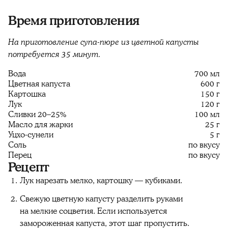
Время приготовления
На приготовление супа-пюре из цветной капусты
потребуется 35 минут.
Вода
700 мл
Цветная капуста
600 г
Картошка
150 г
Лук
120 г
Сливки 20–25%
100 мл
Масло для жарки
25 г
Уцхо-сунели
5 г
Соль
по вкусу
Перец
по вкусу
Рецепт
Лук нарезать мелко, картошку — кубиками.
Свежую цветную капусту разделить руками
на мелкие соцветия. Если используется
замороженная капуста, этот шаг пропустить.