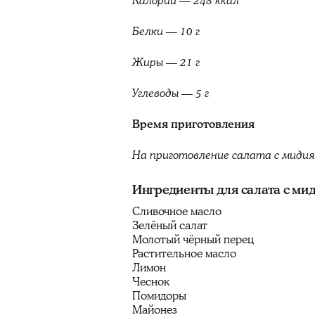
Калории — 248 ккал
Белки — 10 г
Жиры — 21 г
Углеводы — 5 г
Время приготовления
На приготовление салата с миди
Ингредиенты для салата с ми
Сливочное масло
Зелёный салат
Молотый чёрный перец
Растительное масло
Лимон
Чеснок
Помидоры
Майонез