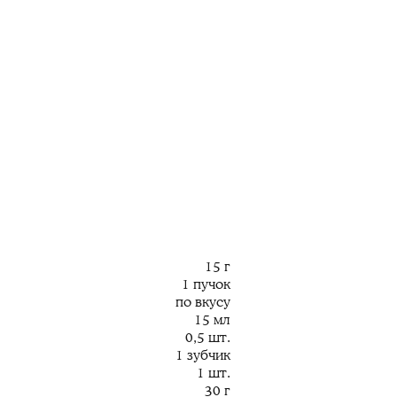
15 г
1 пучок
по вкусу
15 мл
0,5 шт.
1 зубчик
1 шт.
30 г