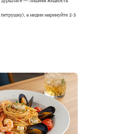
 в дуршлаге — лишняя жидкость
 петрушку), а мидии маринуйте 2-3