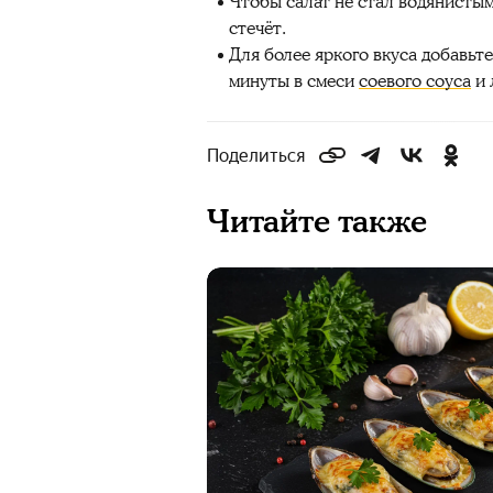
Чтобы салат не стал водянистым
стечёт.
Для более яркого вкуса добавьт
минуты в смеси
соевого соуса
и 
Поделиться
Читайте также