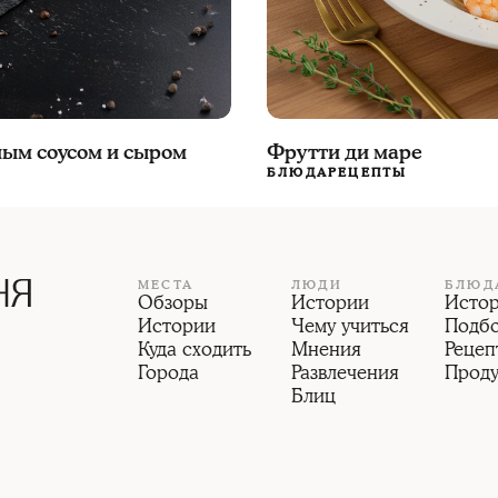
Фрутти ди маре
ным соусом и сыром
БЛЮДА
РЕЦЕПТЫ
МЕСТА
ЛЮДИ
БЛЮД
Обзоры
Истории
Исто
Истории
Чему учиться
Подб
Куда сходить
Мнения
Рецеп
Города
Развлечения
Прод
Блиц