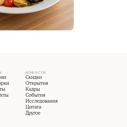
А
НОВОСТИ
рии
Скидки
орки
Открытия
ты
Кадры
укты
События
Исследования
Цитата
Другое