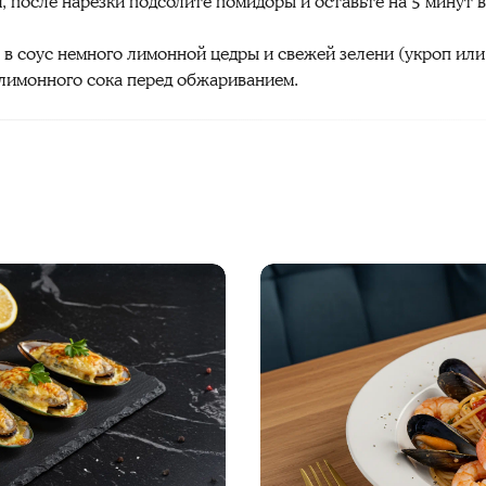
, после нарезки подсолите помидоры и оставьте на 5 минут
е в соус немного лимонной цедры и свежей зелени (укроп или
лимонного сока перед обжариванием.