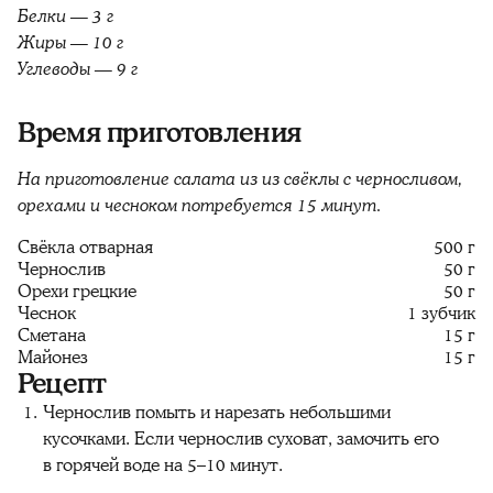
Белки — 3 г
Жиры — 10 г
Углеводы — 9 г
Время приготовления
На приготовление салата из из свёклы с черносливом,
орехами и чесноком потребуется 15 минут.
Свёкла отварная
500 г
Чернослив
50 г
Орехи грецкие
50 г
Чеснок
1 зубчик
Сметана
15 г
Майонез
15 г
Рецепт
Чернослив помыть и нарезать небольшими
кусочками. Если чернослив суховат, замочить его
в горячей воде на 5–10 минут.