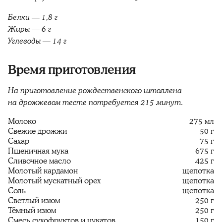
Белки — 1,8 г
Жиры — 6 г
Углеводы — 14 г
Время приготовления
На приготовление рождественского штоллена
на дрожжевом тесте потребуется 215 минут.
Молоко
275 мл
Свежие дрожжи
50 г
Сахар
75 г
Пшеничная мука
675 г
Сливочное масло
425 г
Молотый кардамон
щепотка
Молотый мускатный орех
щепотка
Соль
щепотка
Светлый изюм
250 г
Тёмный изюм
250 г
Смесь сухофруктов и цукатов
150 г