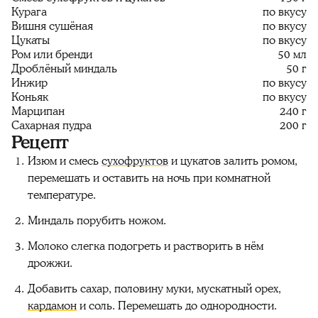
Курага
по вкусу
Вишня сушёная
по вкусу
Цукаты
по вкусу
Ром или бренди
50 мл
Дроблёный миндаль
50 г
Инжир
по вкусу
Коньяк
по вкусу
Марципан
240 г
Сахарная пудра
200 г
Рецепт
Изюм и смесь
сухофруктов
и цукатов залить ромом,
перемешать и оставить на ночь при комнатной
температуре.
Миндаль порубить ножом.
Молоко слегка подогреть и растворить в нём
дрожжи.
Добавить сахар, половину муки, мускатный орех,
кардамон
и соль. Перемешать до однородности.