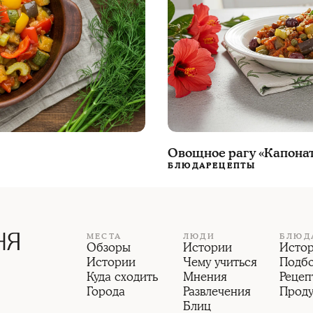
Овощное рагу «Капона
БЛЮДА
РЕЦЕПТЫ
МЕСТА
ЛЮДИ
БЛЮД
Обзоры
Истории
Исто
Истории
Чему учиться
Подб
Куда сходить
Мнения
Рецеп
Города
Развлечения
Прод
Блиц