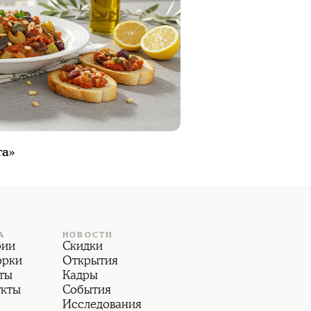
та»
А
НОВОСТИ
рии
Скидки
орки
Открытия
ты
Кадры
укты
События
Исследования