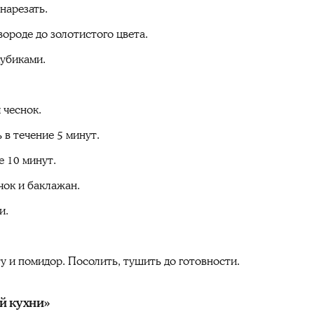
нарезать.
ороде до золотистого цвета.
кубиками.
 чеснок.
в течение 5 минут.
е 10 минут.
чок и баклажан.
и.
у и помидор. Посолить, тушить до готовности.
й кухни»