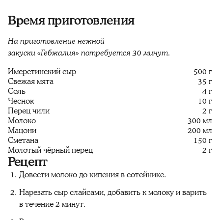
Время приготовления
На приготовление нежной
закуски «Гебжалия» потребуется 30 минут.
Имеретинский сыр
500 г
Свежая мята
35 г
Соль
4 г
Чеснок
10 г
Перец чили
2 г
Молоко
300 мл
Мацони
200 мл
Сметана
150 г
Молотый чёрный перец
2 г
Рецепт
Довести молоко до кипения в сотейнике.
Нарезать сыр слайсами, добавить к молоку и варить
в течение 2 минут.