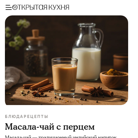
БЛЮДА
РЕЦЕПТЫ
Масала-чай с перцем
Масала-чай — традиционный индийский напиток,