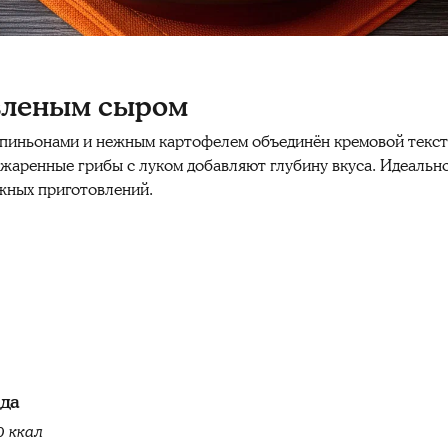
авленым сыром
пиньонами и нежным картофелем объединён кремовой текст
бжаренные грибы с луком добавляют глубину вкуса. Идеально
ожных приготовлений.
юда
0 ккал