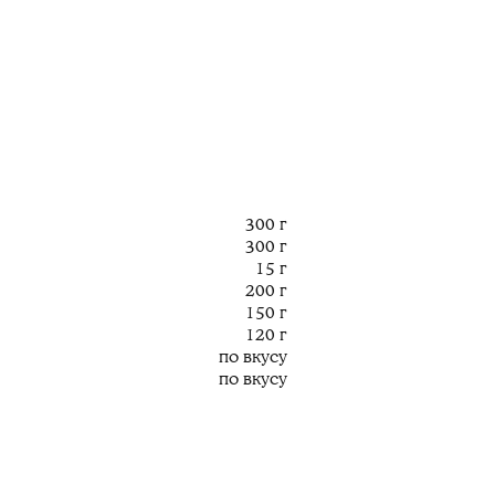
300 г
300 г
15 г
200 г
150 г
120 г
по вкусу
по вкусу