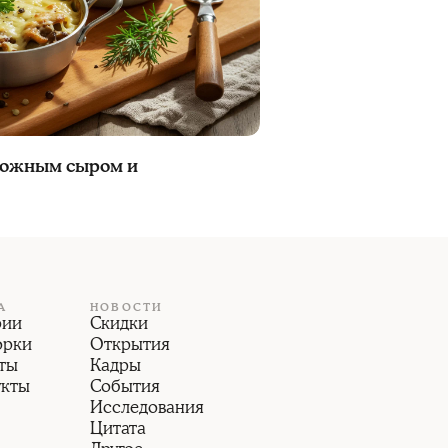
рожным сыром и
А
НОВОСТИ
рии
Скидки
орки
Открытия
ты
Кадры
укты
События
Исследования
Цитата