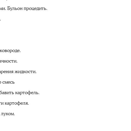
ми. Бульон процедить.
.
ковороде.
ачности.
арения жидкости.
ю смесь
обавить картофель.
ти картофеля.
 луком.