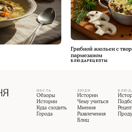
Грибной жюльен с тво
пармезаном
БЛЮДА
РЕЦЕПТЫ
МЕСТА
ЛЮДИ
БЛЮД
Обзоры
Истории
Исто
Истории
Чему учиться
Подб
Куда сходить
Мнения
Рецеп
Города
Развлечения
Прод
Блиц