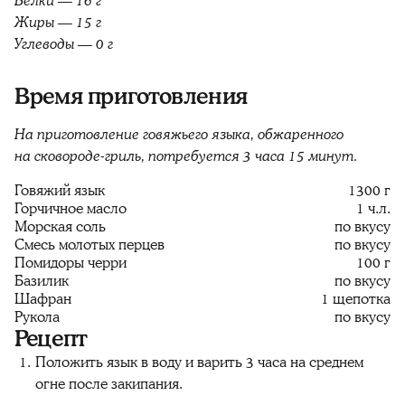
Белки — 16 г
Жиры — 15 г
Углеводы — 0 г
Время приготовления
На приготовление говяжьего языка, обжаренного
на сковороде-гриль, потребуется 3 часа 15 минут.
Говяжий язык
1300 г
Горчичное масло
1 ч.л.
Морская соль
по вкусу
Смесь молотых перцев
по вкусу
Помидоры черри
100 г
Базилик
по вкусу
Шафран
1 щепотка
Рукола
по вкусу
Рецепт
Положить язык в воду и варить 3 часа на среднем
огне после закипания.