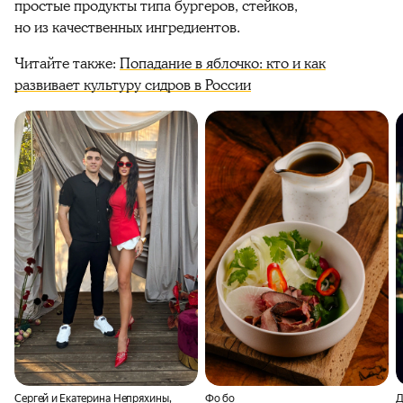
простые продукты типа бургеров, стейков,
но из качественных ингредиентов.
Читайте также:
Попадание в яблочко: кто и как
развивает культуру сидров в России
Сергей и Екатерина Непряхины,
Фо бо
Д