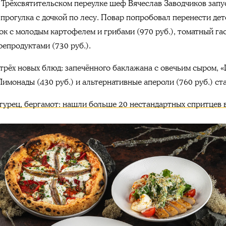
м Трёхсвятительском переулке шеф Вячеслав Заводчиков запу
 прогулка с дочкой по лесу. Повар попробовал перенести де
к с молодым картофелем и грибами (970 руб.), томатный гас
репродуктами (730 руб.).
трёх новых блюд: запечённого баклажана с овечьим сыром, «
 Лимонады (430 руб.) и альтернативные апероли (760 руб.) с
огурец, бергамот: нашли больше 20 нестандартных спритцев 