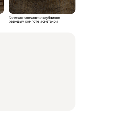
Баскская запеканка с клубнично-
ревневым компоте и сметаной