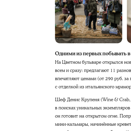
Одними из первых побывать в A
На Цветном бульваре открылся новый
всем и сразу: предлагают 11 разно
впечатляют ценами (от 290 руб. за
с отделкой из итальянского мрамор
Шеф Денис Крупеня (Wine & Crab, R
в поисках уникальных экземпляров
он готовит на открытом огне. Поп
мини-кальмары, начинённые кревет