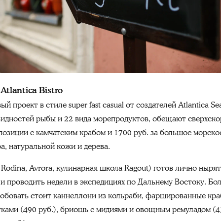
tlantica Bistro
 проект в стиле super fast casual от создателей Atlantica S
видностей рыбы и 22 вида морепродуктов, обещают сверхскор
 позиции с камчатским крабом и 1700 руб. за большое морск
а, натуральной кожи и дерева.
odina, Avrora, кулинарная школа Ragout) готов лично нырят
 и проводить недели в экспедициях по Дальнему Востоку. Б
робовать стоит каннеллони из кольраби, фаршированные краб
ками (490 руб.), бриошь с мидиями и овощным ремуладом (43