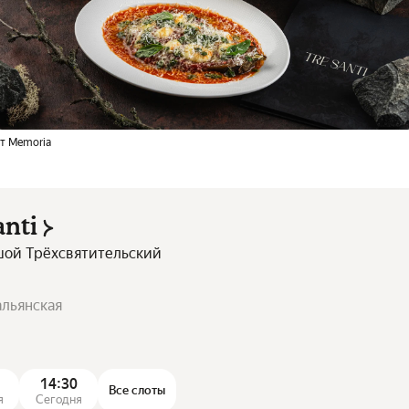
т Memoria
anti
ьшой Трёхсвятительский
альянская
14:30
Все слоты
я
Сегодня