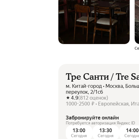
Се
Тре Санти / Tre S
м. Китай-город • Москва, Бол
переулок, 2/1с6
4.9
(
812
оценок
)
1000-2500 ₽ • Европейская, Ит
Забронируйте онлайн
Потребуется авторизация Яндекс ID
13:00
13:30
14:00
Сегодня
Сегодня
Сегодн