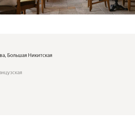
ква, Большая Никитская
анцузская