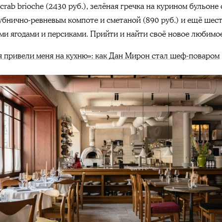
rab brioche (2430 руб.), зелёная гречка на курином бульоне
клубнично-ревневым компоте и сметаной (890 руб.) и ещё ше
ми ягодами и персиками. Прийти и найти своё новое любимо
я привели меня на кухню»: как Дан Мирон стал шеф-поваром