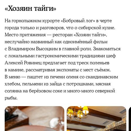
«Хозяин тайги»
На горнолыжном курорте «Бобровый лог» в черте
города только и разговоров, что о сибирской кухне.
Место притяжения — ресторан «Хозяин тайги»,
неслучайно названный как одноимённый фильм
с Владимиром Высоцким в главной роли. Знакомиться
с локальными гастрономическими традициями шеф
Алексей Ровинец предлагает под треск поленьев
в камине, рассматривая экспонаты с мест съёмок.
В меню — паштет из печени оленя со скандинавским
хлебом, пельмени из зайца с потрошками, мясная
солянка на берёзовом соке и много-много северной
рыбы.