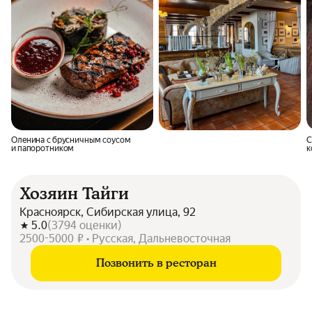
Оленина с брусничным соусом
С
и папоротником
к
Хозяин Тайги
Красноярск, Сибирская улица, 92
5.0
(
3794
оценки
)
2500-5000 ₽ • Русская, Дальневосточная
Позвонить в ресторан