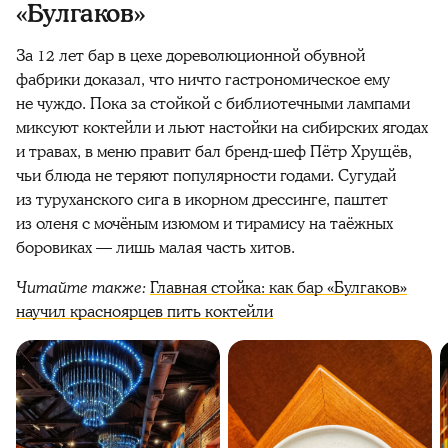
«Булгаков»
За 12 лет бар в цехе дореволюционной обувной
фабрики доказал, что ничто гастрономическое ему
не чуждо. Пока за стойкой с библиотечными лампами
миксуют коктейли и льют настойки на сибирских ягодах
и травах, в меню правит бал бренд-шеф Пётр Хрущёв,
чьи блюда не теряют популярности годами. Сугудай
из туруханского сига в икорном дрессинге, паштет
из оленя с мочёным изюмом и тирамису на таёжных
боровиках — лишь малая часть хитов.
Читайте также:
Главная стойка: как бар «Булгаков»
научил красноярцев пить коктейли