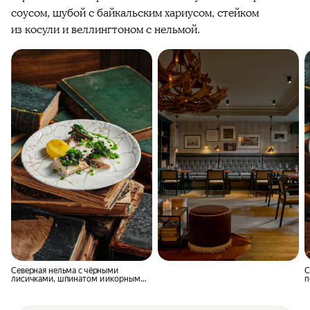
соусом, шубой с байкальским хариусом, стейком
из косули и веллингтоном с нельмой.
Северная нельма с чёрными
С
лисичками, шпинатом и икорным
п
соусом