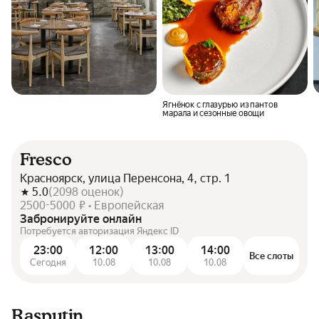
Ягнёнок c глазурью из пантов
марала и сезонные овощи
Fresco
Красноярск, улица Перенсона, 4, стр. 1
5.0
(
2098
оценок
)
2500-5000 ₽ • Европейская
Забронируйте онлайн
Потребуется авторизация Яндекс ID
23:00
12:00
13:00
14:00
Все слоты
Сегодня
10.08
10.08
10.08
Rasputin