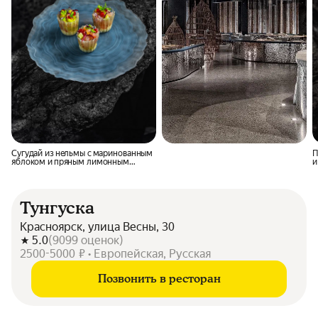
Сугудай из нельмы с маринованным
П
яблоком и пряным лимонным
и
маслом в канеле из родниковой
с
воды
с
Тунгуска
Красноярск, улица Весны, 30
5.0
(
9099
оценок
)
2500-5000 ₽ • Европейская, Русская
Позвонить в ресторан