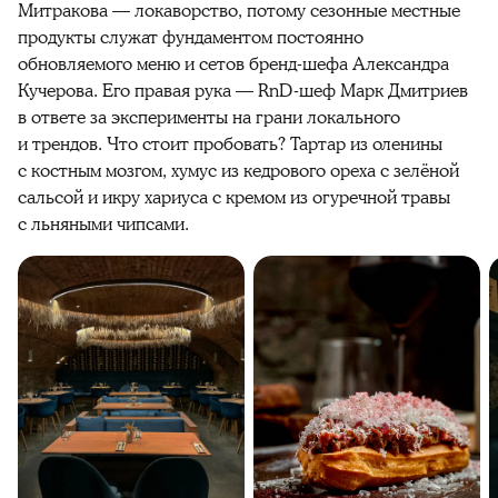
Митракова — локаворство, потому сезонные местные
продукты служат фундаментом постоянно
обновляемого меню и сетов бренд-шефа Александра
Кучерова. Его правая рука — RnD-шеф Марк Дмитриев
в ответе за эксперименты на грани локального
и трендов. Что стоит пробовать? Тартар из оленины
с костным мозгом, хумус из кедрового ореха с зелёной
сальсой и икру хариуса с кремом из огуречной травы
с льняными чипсами.