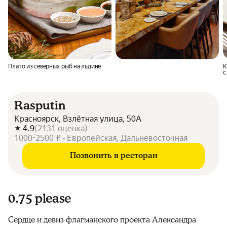
Плато из северных рыб на льдине
К
с
с
и
Rasputin
Красноярск, Взлётная улица, 50А
4.9
(
2131
оценка
)
1000-2500 ₽ • Европейская, Дальневосточная
Позвонить в ресторан
0.75 please
Сердце и девиз флагманского проекта Александра